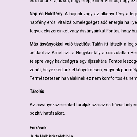
és szórjunk rájuk sót, hogy ellepje őket. Fontos, hogy e
Nap és Holdfény:
A hajnali vagy az alkonyi fény a le
napfény erős, vitalizáló,melegséget adó energia ha il
tegyük ékszereinket vagy ásványainkat.Fontos, hogy biz
Más ásványokkal való tisztítás:
Talán itt látszik a le
például az Ametiszt, a Hegyikristály a csiszolatlan H
telepre vagy kavicságyra egy éjszakára. Fontos leszög
zenét, helyezkedjünk el kényelmesen, vegyünk pár mély
Természetesen ha valakinek ez nem komfortos és nem 
Tárolás
Az ásványékszereinket tároljuk száraz és hűvös helyen,
pozitív hatásaikat.
Források:
Judy Hall: Kristálybiblia