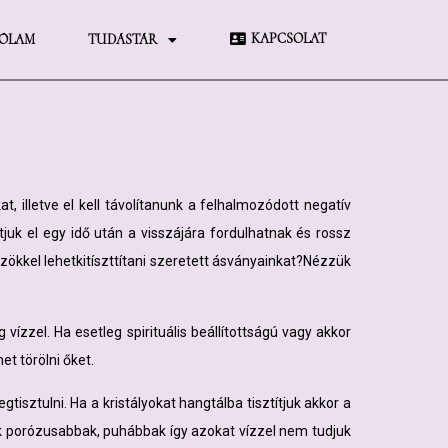
KAPCSOLAT
ÓLAM
TUDÁSTÁR
, illetve el kell távolítanunk a felhalmozódott negatív
uk el egy idő után a visszájára fordulhatnak és rossz
zökkel lehetkitíszttítani szeretett ásványainkat?Nézzük
zzel. Ha esetleg spirituális beállítottságú vagy akkor
t törölni őket.
sztulni. Ha a kristályokat hangtálba tisztítjuk akkor a
ik porózusabbak, puhábbak így azokat vízzel nem tudjuk