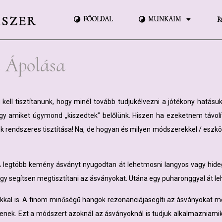
KSZER
FŐOLDAL
MUNKÁIM
R
s Ápolása
l tisztítanunk, hogy minél tovább tudjukélvezni a jótékony hatásukat
y amiket úgymond „kiszedtek” belőlünk. Hiszen ha ezeketnem távolítj
 rendszeres tisztítása! Na, de hogyan és milyen módszerekkel / eszkö
 legtöbb kemény ásványt nyugodtan át lehetmosni langyos vagy hideg ví
y segítsen megtisztítani az ásványokat. Utána egy puharonggyal át lehe
kal is. A finom minőségű hangok rezonanciájasegíti az ásványokat megti
gjenek. Ezt a módszert azoknál az ásványoknál is tudjuk alkalmazniam