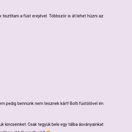
tisztítani a füst erejével. Többször is át lehet húzni az
m pedig bennünk nem tesznek kárt! Bolti füstölővel én
juk kincseinket. Csak tegyük bele egy tálba ásványainkat