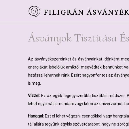
FILIGRÁN ÁSVÁNYÉ
Ásványok Tisztítása É
Az ásványékszereinket és ásványainkat időnként meg kel
energiákat isbelőlük amiktől megvédtek bennünket vag
hatással lehetnek ránk. Ezért nagyonfontos az ásványok
is meg.
Vízzel:
Ez az egyik legegyszerűbb tisztítási módszer. A
lehet egy imát ismondani vagy kérni az univerzumot, hog
Hanggal:
Ezt el lehet végezni csengőkkel vagy hangtálak
tál aljára tegyünk egykis szövetdarabot, hogy ne zörö