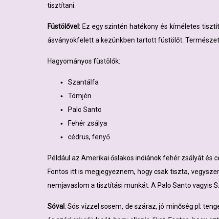
tisztítani.
Füstölővel:
Ez egy szintén hatékony és kíméletes tisztítá
ásványokfelett a kezünkben tartott füstölőt. Természe
Hagyományos füstölők:
Szantálfa
Tömjén
Palo Santo
Fehér zsálya
cédrus, fenyő
Például az Amerikai őslakos indiánok fehér zsályát és c
Fontos itt is megjegyeznem, hogy csak tiszta, vegysz
nemjavaslom a tisztítási munkát. A Palo Santo vagyis 
Sóval
: Sós vízzel sosem, de száraz, jó minőség pl: teng