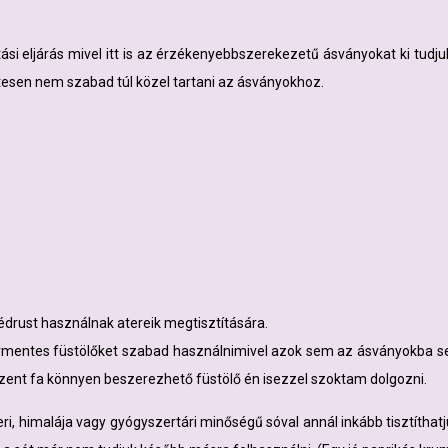
si eljárás mivel itt is az érzékenyebbszerekezetű ásványokat ki tudjuk 
tesen nem szabad túl közel tartani az ásványokhoz.
édrust használnak atereik megtisztítására.
ermentes füstölőket szabad használnimivel azok sem az ásványokba se
Szent fa könnyen beszerezhető füstölő én isezzel szoktam dolgozni.
eri, himalája vagy gyógyszertári minőségű sóval annál inkább tisztíthat