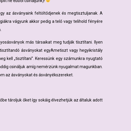
plit ne ebből csináljunk)!
y az ásványaink feltöltődjenek és megtisztuljanak. A
iákra vágyunk akkor pedig a telő vagy telihold fényére
.
nyosásványok más társaikat meg tudják tísztítani. Ilyen
 tisztítandó ásványokat egyAmetiszt vagy hegyikristály
eg kell „tisztítani”. Keressünk egy számunkra nyugtató
zt addig csináljuk amíg nemérzünk nyugalmat magunkban.
om az ásványokat és ásványékszereket.
e tároljuk őket így sokáig élvezhetjük az általuk adott