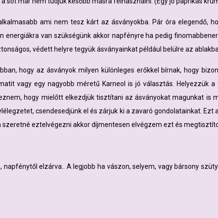
zt a sót már nem tudjuk később másra felhasználni. (Egy jó paprikás krum
galkalmasabb ami nem tesz kárt az ásványokba. Pár óra elegendő, hog
yen energiákra van szükségünk akkor napfényre ha pedig finomabbenerg
tonságos, védett helyre tegyük ásványainkat például belülre az ablakba
gjobban, hogy az ásványok milyen különleges erőkkel bírnak, hogy bizo
ematit vagy egy nagyobb méretű Karneol is jó választás. Helyezzük a
eznem, hogy mielőtt elkezdjük tisztítani az ásványokat magunkat is m
lélegzetet, csendesedjünk el és zárjuk ki a zavaró gondolatainkat. E
szeretné eztelvégezni akkor díjmentesen elvégzem ezt és megtisztít
 napfénytől elzárva.. A legjobb ha vászon, selyem, vagy bársony szütyőb