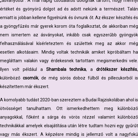
„ásványosdi”. A mai napig csodálatos dolognak tartom, hogy mennyi
értéket és gyönyörű dolgot ad és adott nekünk a természet. Talán
emiatt is jobban kellene figyelnünk és óvnunk őt. Az ékszer készítés és
a gyöngyfűzés már gyerek korom óta foglalkoztat, de akkoriban még
nem ismertem az ásványokat, inkább csak egyszerűbb gyöngyök
felhasználásával kísérleteztem és születtek meg az akkor még
esetlen alkotásaim. Mindig voltak technikák amiket kipróbáltam ha
megláttam valakin vagy érdekesnek tartottam megismerkedni vele.
Ilyen volt például a
Shambala technika
, a
drótékszer készítés
,
különböző
csomók
, de még sörös doboz fülből és pillecukorból i
készítettem már ékszert.
A komolyabb tudást 2020-ban szereztem a Budai Rajziskolában ahol is
ötvösséget tanulhattam. Ott ismerkedhettem meg különböző
anyagokkal, főként a sárga és vörös rézzel valamint különböző
technikákkal amelyek elsajátítása után létre tudtam hozni egy gyűrűt
vagy más ékszert. A képzésre mindig is jellemző volt a nagyfokú