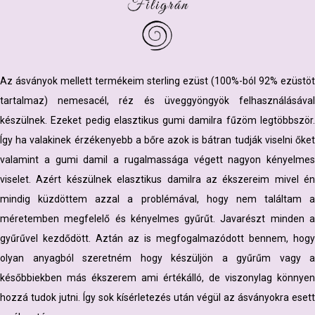
Az ásványok mellett termékeim sterling ezüst (100%-ból 92% ezüstöt
tartalmaz) nemesacél, réz és üveggyöngyök felhasználásával
készülnek. Ezeket pedig elasztikus gumi damilra fűzöm legtöbbször.
Így ha valakinek érzékenyebb a bőre azok is bátran tudják viselni őket
valamint a gumi damil a rugalmassága végett nagyon kényelmes
viselet. Azért készülnek elasztikus damilra az ékszereim mivel én
mindig küzdöttem azzal a problémával, hogy nem találtam a
méretemben megfelelő és kényelmes gyűrűt. Javarészt minden a
gyűrűvel kezdődött. Aztán az is megfogalmazódott bennem, hogy
olyan anyagból szeretném hogy készüljön a gyűrűm vagy a
későbbiekben más ékszerem ami értékálló, de viszonylag könnyen
hozzá tudok jutni. Így sok kísérletezés után végül az ásványokra esett