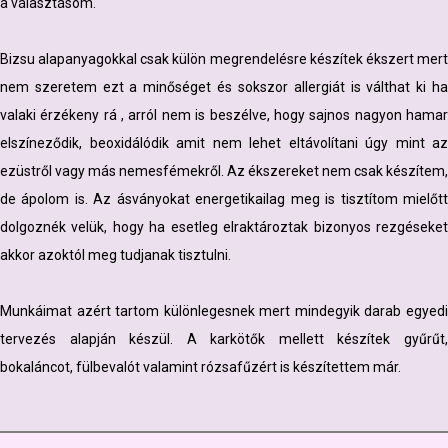
a választásom.
Bizsu alapanyagokkal csak külön megrendelésre készítek ékszert mert
nem szeretem ezt a minőséget és sokszor allergiát is válthat ki ha
valaki érzékeny rá , arról nem is beszélve, hogy sajnos nagyon hamar
elszíneződik, beoxidálódik amit nem lehet eltávolítani úgy mint az
ezüstről vagy más nemesfémekről. Az ékszereket nem csak készítem,
de ápolom is. Az ásványokat energetikailag meg is tisztítom mielőtt
dolgoznék velük, hogy ha esetleg elraktároztak bizonyos rezgéseket
akkor azoktól meg tudjanak tisztulni.
Munkáimat azért tartom különlegesnek mert mindegyik darab egyedi
tervezés alapján készül. A karkötők mellett készítek gyűrűt,
bokaláncot, fülbevalót valamint rózsafűzért is készítettem már.