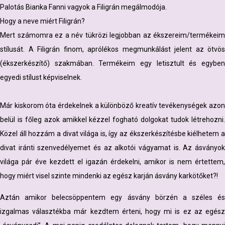
Palotás Bianka Fanni vagyok a Filigrán megálmodója.
Hogy a neve miért Filigrán?
Mert számomra ez a név tükrözi legjobban az ékszereim/termékeim
stílusát. A Filigrán finom, aprólékos megmunkálást jelent az ötvös
(ékszerkészítő) szakmában. Termékeim egy letisztult és egyben
egyedi stílust képviselnek.
Már kiskorom óta érdekelnek a különböző kreatív tevékenységek azon
belül is főleg azok amikkel kézzel fogható dolgokat tudok létrehozni.
Közel áll hozzám a divat világa is, így az ékszerkészítésbe kiélhetem a
divat iránti szenvedélyemet és az alkotói vágyamat is. Az ásványok
világa pár éve kezdett el igazán érdekelni, amikor is nem értettem,
hogy miért visel szinte mindenki az egész karján ásvány karkötőket?!
Aztán amikor belecsöppentem egy ásvány börzén a széles és
izgalmas választékba már kezdtem érteni, hogy mi is ez az egész