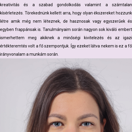
kreativitás és a szabad gondolkodás valamint a számtalan
kísérletezés. Törekednünk kellett arra, hogy olyan ékszereket hozzunk
létre amik még nem léteznek, de hasznosak vagy egyszerűek és
egyben frappánsak is. Tanulmányaim során nagyon sok kiváló embert
ismerhettem meg akiknek a minőségi kivitelezés és az igazi
értékteremtés volt a fő szempontjuk. Így ezeket látva nekem is ez a fő
irányvonalam a munkám során.