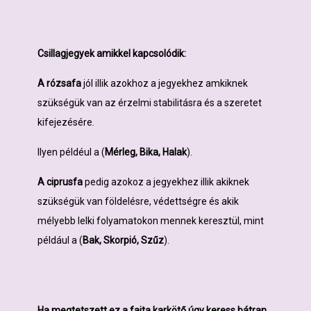
Csillagjegyek amikkel kapcsolódik:
A rózsafa
jól illik azokhoz a jegyekhez amkiknek
szükségük van az érzelmi stabilitásra és a szeretet
kifejezésére.
Ilyen példéul a
(
Mérleg, Bika, Halak
).
A ciprusfa
pedig azokoz a jegyekhez illik akiknek
szükségük van földelésre, védettségre és akik
mélyebb lelki folyamatokon mennek keresztül, mint
például a (
Bak, Skorpió, Szűz
).
Ha megtetszett ez a fajta karkötő úgy keress bátran