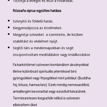
Tisztítja a levegőt és elűzi a rovarokat.
Rózsafa ciprus együttes hatása:
Szívnyitó és földelő hatás.
Kiegyensúlyozza az érzelmeket.
Megynitja szívünket a szeretetre, de közben
stabilitást és védelmet nyújt.
Segítő társ a mindennapokban és segít
összpontosítani meditáláskor vagy imádkozáskor.
Fa karkötőimet szívesen kombinálom ásványokkal
illetve különböző spirituális jelentéssel bíró
gyöngyökkel vagy fityegőkkel mint például: (Buddha
fej, lótusz, hamsa kéz). Ezek mindig nemesacélból,
antiallergén bevonattal vagy ezüstből készülnek.
Természetesen kiegszítők nélkül is szívesen
elkészítem őket.