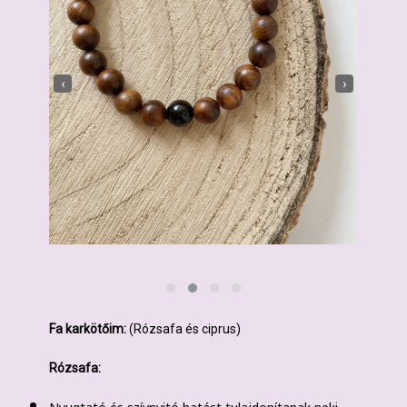
‹
›
Fa karkötőim:
(Rózsafa és ciprus)
Rózsafa:
Nyugtató és szívnyitó hatást tulajdonítanak neki.