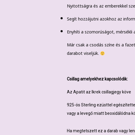
Nyitottságra és az emberekkel sz
Segít hozzájutni azokhoz az inform
Enyhíti a szomorúságot, mérsékli a
Már csak a csodás színe és a faze
darabot viseljük.
Csillag
amelyekhez kapcsolódik:
Az Apatit az Ikrek csillagjegy köve
925-ös Sterling ezüsttel egészítette
vagy a levegő miatt beoxidálódna kö
Ha megtetszett ez a darab vagy len