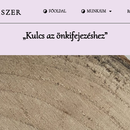
KSZER
FŐOLDAL
MUNKÁIM
R
„Kulcs az önkifejezéshez”