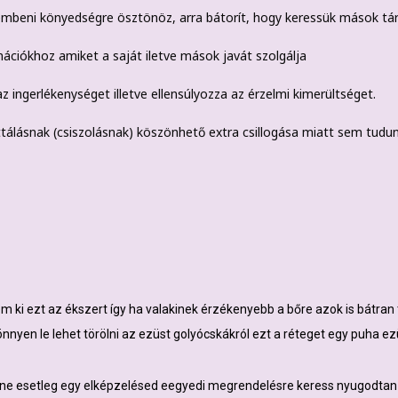
embeni könyedségre ösztönöz, arra bátorít, hogy keressük mások tá
ációkhoz amiket a saját iletve mások javát szolgálja
z ingerlékenységet illetve ellensúlyozza az érzelmi kimerültséget.
ttálásnak (csiszolásnak) köszönhető extra csillogása miatt sem tudu
m ki ezt az ékszert így ha valakinek érzékenyebb a bőre azok is bátran tu
nnyen le lehet törölni az ezüst golyócskákról ezt a réteget egy puha ez
ne esetleg egy elképzelésed eegyedi megrendelésre keress nyugodtan it