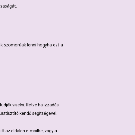
rsaságát.
nk szomorúak lenni hogyha ezt a
dják viselni. Illetve ha izzadás
üsttisztító kendő segítségével.
t az oldalon e-mailbe, vagy a